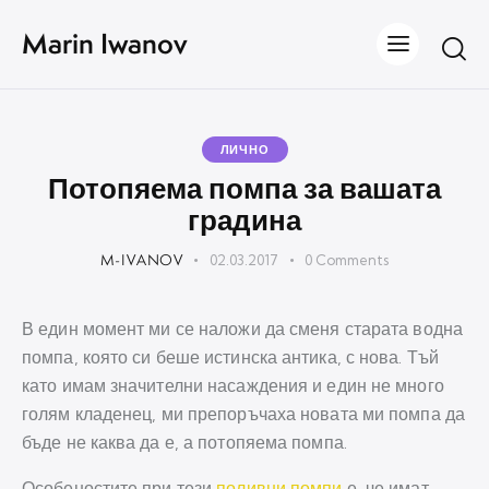
Marin Iwanov
ЛИЧНО
Потопяема помпа за вашата
градина
M-IVANOV
02.03.2017
0
Comments
В един момент ми се наложи да сменя старата водна
помпа, която си беше истинска антика, с нова. Тъй
като имам значителни насаждения и един не много
голям кладенец, ми препоръчаха новата ми помпа да
бъде не каква да е, а потопяема помпа.
Особеностите при тези
поливни помпи
е, че имат