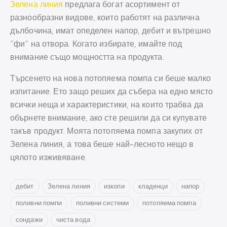
Зелена линия
предлага богат асортимент от
разнообразни видове, които работят на различна
дълбочина, имат опеделен напор, дебит и вътрешно
“фи“ на отвора. Когато избирате, имайте под
внимание също мощността на продукта.
Търсенето на нова потопяема помпа си беше малко
изпитание. Ето защо реших да събера на едно място
всички неща и характеристики, на които трабва да
обърнете внимание, ако сте решили да си купувате
такъв продукт. Моята потопяема помпа закупих от
Зелена линия, а това беше най-лесното нещо в
цялото изживяване.
дебит
Зелена линия
изкопи
кладенци
напор
поливни помпи
поливни системи
потопяема помпа
сондажи
чиста вода