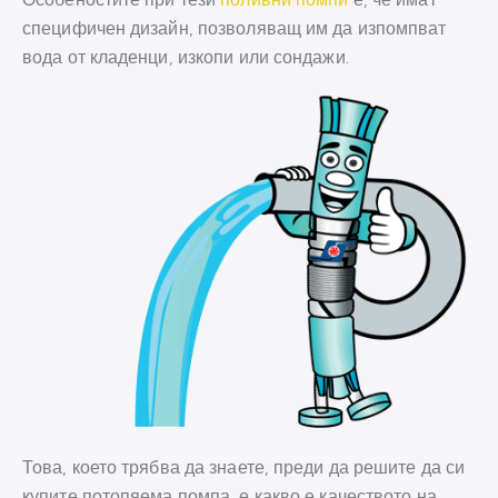
специфичен дизайн, позволяващ им да изпомпват
вода от кладенци, изкопи или сондажи.
Това, което трябва да знаете, преди да решите да си
купите потопяема помпа, е какво е качеството на