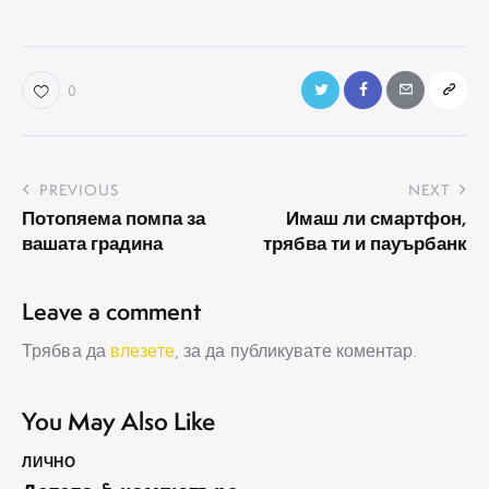
0
Навигация
PREVIOUS
NEXT
Потопяема помпа за
Имаш ли смартфон,
вашата градина
трябва ти и пауърбанк
Leave a comment
Трябва да
влезете
, за да публикувате коментар.
You May Also Like
ЛИЧНО