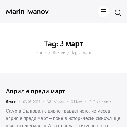
Marin Iwanov
Tag: 3 март
Home
Всички
Tag: 3 март
Април е преди март
Лично
03.03.2013
381
Views
0
Likes
0
Comments
Само в България е вярно твърдението, че месец
април е преди март – поне в исторически смисъл. Ще
обясня след малко. А за повода – сигурно сте се