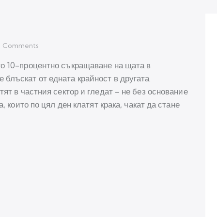
0
Comments
то 10-процентно съкращаване на щата в
блъскат от едната крайност в другата.
тят в частния сектор и гледат – не без основание
, които по цял ден клатят крака, чакат да стане