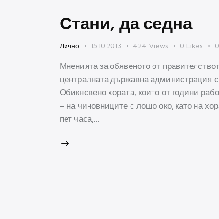
Стани, да седна
Лично
15.10.2013
424
Views
0
Likes
Мненията за обявеното от правителство
централната държавна администрация се 
Обикновено хората, които от години рабо
– на чиновниците с лошо око, като на хора
пет часа,…