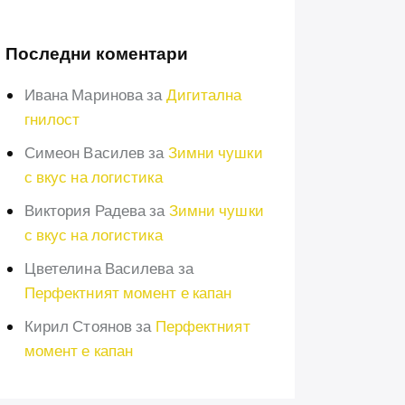
Последни коментари
Ивана Маринова
за
Дигитална
гнилост
Симеон Василев
за
Зимни чушки
с вкус на логистика
Виктория Радева
за
Зимни чушки
с вкус на логистика
Цветелина Василева
за
Перфектният момент е капан
Кирил Стоянов
за
Перфектният
момент е капан