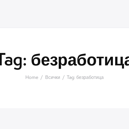
Tag: безработиц
Home
Всички
Tag: безработица