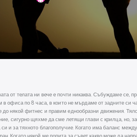
ата от телата ни вече е почти никаква. Събуждаме се, п
м в офиса по 8 часа, в които не мърдаме от задните си ч
 до някой фитнес и правим еднообразни движения. Тяло
ние, сигурно щяхме да сме летящи глави с крилца, но, за
си и за тяхното благополучие. Когато има баланс между
ан. Когато някой ме попита за съвет какво може да напр