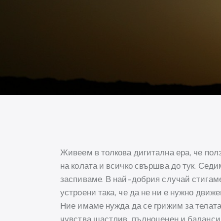
Живеем в толкова дигитална ера, че полз
на колата и всичко свършва до тук. Седи
заспиваме. В най-добрия случай стигаме
устроени така, че да не ни е нужно движе
Ние имаме нужда да се грижим за телата 
чувства щастлив, пълноценен и балансир