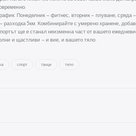
овременно.
афик: Понеделник – фитнес, вторник – плуване, сряда – 
я – разходка 5км. Комбинирайте с умерено хранене, доба
портът ще е станал неизменна част от вашето ежедневи
олни и щастливи – и вие, и вашето тяло .
ка
спорт
танци
тяло