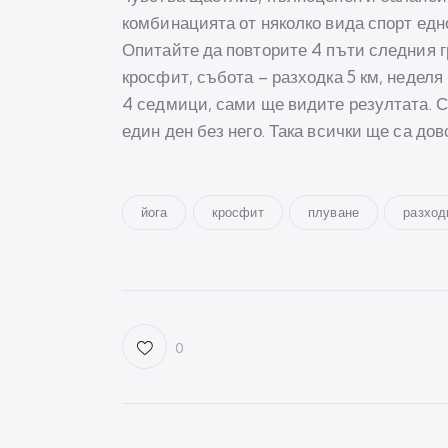
комбинацията от няколко вида спорт едн
Опитайте да повторите 4 пъти следния гр
кросфит, събота – разходка 5 км, недел
4 седмици, сами ще видите резултата. С
един ден без него. Така всички ще са дов
йога
кросфит
плуване
разход
0