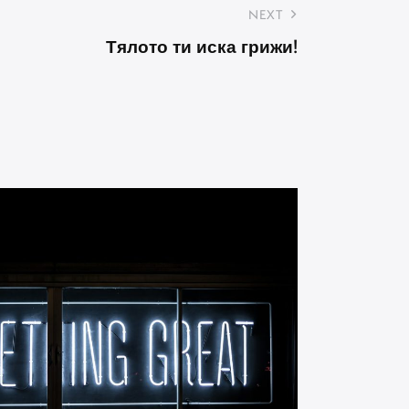
NEXT
Тялото ти иска грижи!