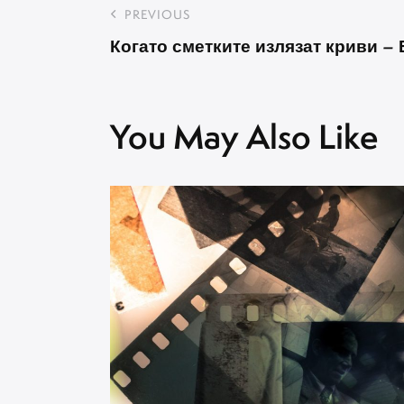
Навигация
PREVIOUS
Когато сметките излязат криви –
You May Also Like