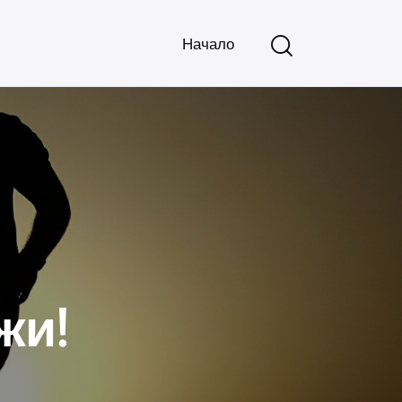
Начало
жи!