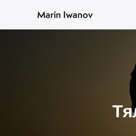
Marin Iwanov
Тя