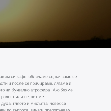
равим си кафе, обличаме се, качваме се
асти и после се прибираме, лягаме и
то ни буквално атрофира . Ако бяхме
 радост или не, не сме.
 духа, тялото и мисълта, човек се
ави по въпроса, винаги препоръчвам