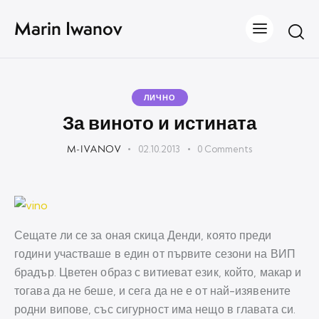
Marin Iwanov
ЛИЧНО
За виното и истината
M-IVANOV
02.10.2013
0
Comments
Сещате ли се за оная скица Денди, която преди
години участваше в един от първите сезони на ВИП
брадър. Цветен образ с витиеват език, който, макар и
тогава да не беше, и сега да не е от най-изявените
родни випове, със сигурност има нещо в главата си.