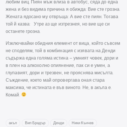
любим виц. Пиян мъж влиза в автобус, сяда до една
жена и без видима причина я обижда: Вие сте грозна.
Жената ядосано му отвръща: А вие сте пиян. Тогава
той й казва: Утре аз ще изтрезнея, но вие ще си
останете грозна.
Изключвайки обидния елемент от вица, който съвсем
не споделям, той в комбинация с изявата на Денди
съдържа една голяма истина – умният човек, дори и
в плен на алкохолно опиянение, пак си е умен, а
глупавият, дори и трезвен, не прояснява мисълта.
Съждение, което май опровергава оная стара
максима, че истината е във виното. Не, в акъла е.
Комай.
акъл
Вип Брадър
Денди
Ники Кънчев