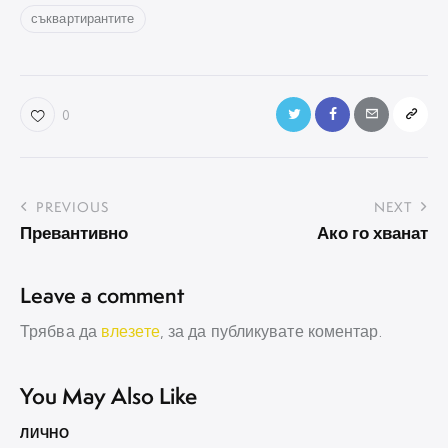
съквартирантите
0
Навигация
PREVIOUS
NEXT
Превантивно
Ако го хванат
Leave a comment
Трябва да
влезете
, за да публикувате коментар.
You May Also Like
ЛИЧНО