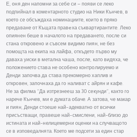
Е, оня ден напомни за себе си – появи се леко
подпийнал в коментарното студио на Ники Кънчев, в
което се обсъждаха номинациите, които в пряко
предаване от Къщата правeха съквартирантите. Леко
опиянен беше в началото на предаването, после си
стана откровено и съвсем видимо пиян, не без
помощта на екипа на лайфа, откъдето първо му
даваха уиски в метална чаша, после, като видяха, че
положението става не особено контролируемо и
Денди започва да става прекомерно хаплив и
откровен, започнаха да го наливат с айрян и кафе.
Не за филма “Да изтрезнееш за 30 секунди”, както го
нарече Кънчев, ми е думата обаче. А затова, че макар
и пиян, Денди стоеше най-адекватно от всички
присъстващи, правеше най-смислени, най-близо до
истината и най-нелицемерни оценки на случващото
се в изповедалнята. Което ме подсети за един стар