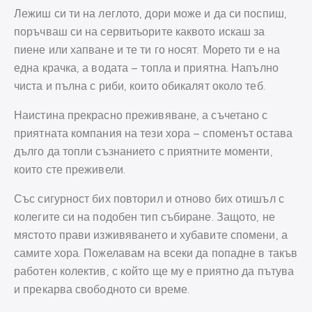
Лежиш си ти на леглото, дори може и да си поспиш,
поръчваш си на сервитьорите каквото искаш за
пиене или хапване и те ти го носят. Морето ти е на
една крачка, а водата – топла и приятна. Напълно
чиста и пълна с риби, които обикалят около теб.
Наистина прекрасно преживяване, а съчетано с
приятната компания на тези хора – споменът остава
дълго да топли съзнанието с приятните моменти,
които сте преживели.
Със сигурност бих повторил и отново бих отишъл с
колегите си на подобен тип събиране. Защото, не
мястото прави изживяването и хубавите спомени, а
самите хора. Пожелавам на всеки да попадне в такъв
работен колектив, с който ще му е приятно да пътува
и прекарва свободното си време.