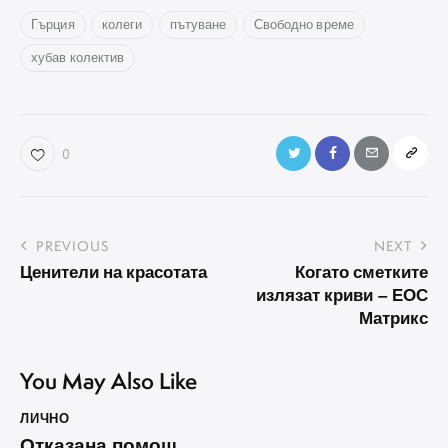
Гърция
колеги
пътуване
Свободно време
хубав колектив
0
Навигация
PREVIOUS
NEXT
Ценители на красотата
Когато сметките
излязат криви – ЕОС
Матрикс
You May Also Like
ЛИЧНО
Отказана помощ