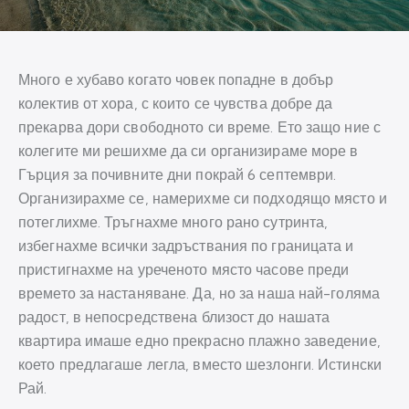
Много е хубаво когато човек попадне в добър
колектив от хора, с които се чувства добре да
прекарва дори свободното си време. Ето защо ние с
колегите ми решихме да си организираме море в
Гърция за почивните дни покрай 6 септември.
Организирахме се, намерихме си подходящо място и
потеглихме. Тръгнахме много рано сутринта,
избегнахме всички задръствания по границата и
пристигнахме на уреченото място часове преди
времето за настаняване. Да, но за наша най-голяма
радост, в непосредствена близост до нашата
квартира имаше едно прекрасно плажно заведение,
което предлагаше легла, вместо шезлонги. Истински
Рай.