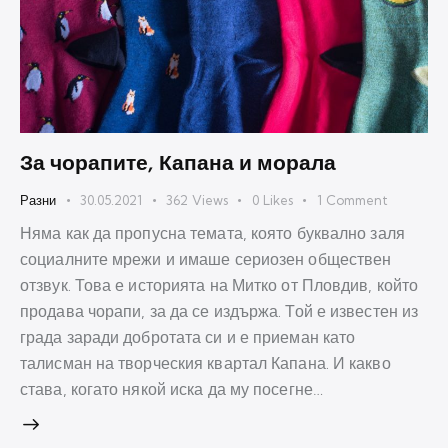
За чорапите, Капана и морала
Разни
30.05.2021
362
Views
0
Likes
1
Comment
Няма как да пропусна темата, която буквално заля
социалните мрежи и имаше сериозен обществен
отзвук. Това е историята на Митко от Пловдив, който
продава чорапи, за да се издържа. Той е известен из
града заради добротата си и е приеман като
талисман на творческия квартал Капана. И какво
става, когато някой иска да му посегне…