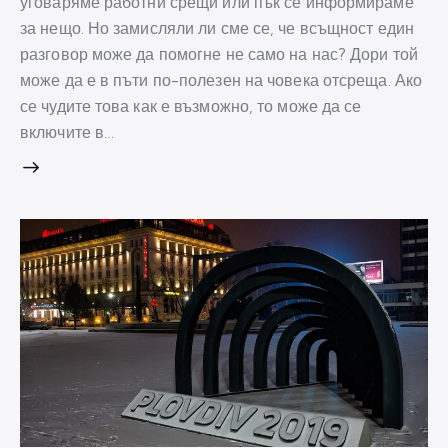
уговаряме работни срещи или пък се информираме
за нещо. Но замисляли ли сме се, че всъщност един
разговор може да помогне не само на нас? Дори той
може да е в пъти по-полезен на човека отсреща. Ако
се чудите това как е възможно, то може да се
включите в…