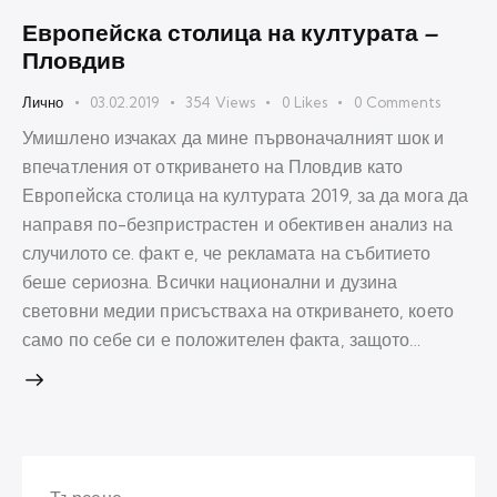
Европейска столица на културата –
Пловдив
Лично
03.02.2019
354
Views
0
Likes
0
Comments
Умишлено изчаках да мине първоначалният шок и
впечатления от откриването на Пловдив като
Европейска столица на културата 2019, за да мога да
направя по-безпристрастен и обективен анализ на
случилото се. факт е, че рекламата на събитието
беше сериозна. Всички национални и дузина
световни медии присъстваха на откриването, което
само по себе си е положителен факта, защото…